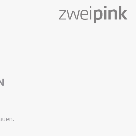
N
auen.